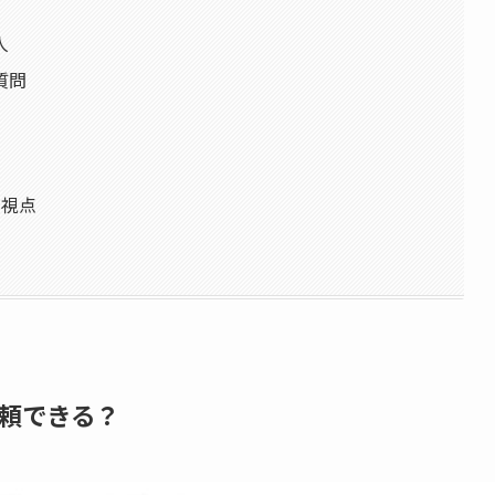
人
質問
の視点
頼できる？