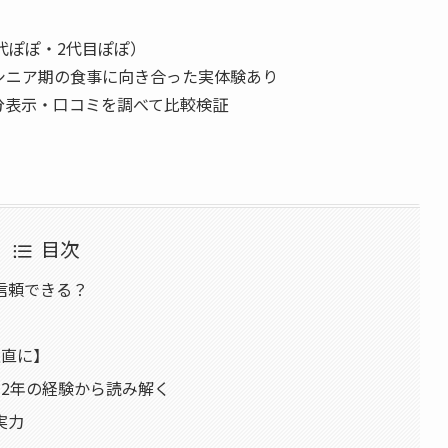
代ぽぽ・2代目ぽぽ）
シニア期の食事に向き合った実体験あり
分表示・口コミを調べて比較検証
目次
信頼できる？
正直に】
2年の経験から読み解く
実力