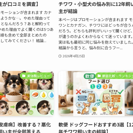
い主が口コミを調査】
チワワ・小型犬の悩み別に12年飼
主が結論
モーションが含まれます カナ
めようかな…。やめた理由って
本ページはプロモーションが含まれます モ
ことなんだろう？あと解約って
ワンとカナガン、チワワにはどっちが合う
やめた理由でよく聞くのは5つあ
だろう。どちらも評判がいいって聞くけど
手順も含めて全部まとめたの
が違うのかよくわからなくて迷っています
てみてください！ 結論...
実は私も最初に同じ悩みを抱えていました
結論から言うと、悩み別に合うフー...
2026年4月25日
実体験レビュー
徹底比較・ランキン
 皮膚病】改善する？悪化
軟便 ドッグフードおすすめ3選【1
年飼い主が全部答える
年チワワ飼い主の結論】