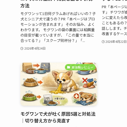
方法
PR「本ページ
す」 チワワが
モグワンって1日何グラムあげればいいの？子
ンに変えたら
犬とシニア犬で違うの？PR「本ページはプロ
こともあるの？
モーションが含まれます」 そのお悩み、よく
話しします。チ
わかります。 モグワンの袋の裏面には給餌量
改善するケース
の目安が載っていますが、「この量で本当に
合ってる？」「スクープ何杯分？」「...
2026年4月22日
2026年4月24日
実体験レビュー
モグワンで犬が吐く原因5選と対処法
｜切り替え方から見直す