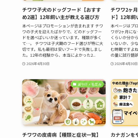
チワワ子犬のドッグフード【おすす
チワワ2ヶ
め2選】12年飼い主が教える選び方
ド】12年
本ページはプロモーションが含まれます チワ
本ページはプロ
ワの子犬を迎えたばかりで、どのドッグフー
ワが2ヶ月にな
ドを選べばいいか迷っています。種類が多く
くらいか分か
て…。 チワワは子犬期のフード選びが特に大
いないか、少な
切です。私も最初は安いフードで失敗しまし
む時期ですよ
た。12年の経験から、本当によかった2...
の量に試行錯誤
2026年4月30日
2026年4月30日
涙やけ・毛並み
チワワの皮膚病【種類と症状一覧】
カナガンを