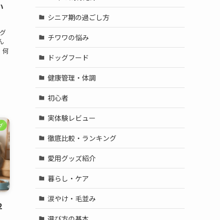
い
シニア期の過ごし方
グ
チワワの悩み
ん
、何
ドッグフード
。
。
健康管理・体調
初心者
実体験レビュー
グ
徹底比較・ランキング
愛用グッズ紹介
暮らし・ケア
涙やけ・毛並み
2
選び方の基本