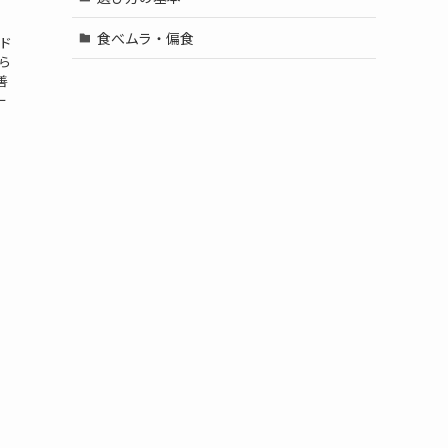
食べムラ・偏食
ド
ら
善
ー