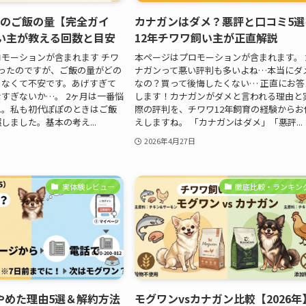
月のご飯の量【完全ガイ
カナガンはダメ？悪評と口コミ5選
飼い主が教える回数と目安
12年チワワ飼い主が正直解説
モーションが含まれます チワ
本ページはプロモーションが含まれます。 
ったのですが、ご飯の量がどの
ナガンって悪い評判も多いよね…本当にダ
らなくて不安です。あげすぎて
なの？買って後悔したくない… 正直にお答
すぎないか…。 2ヶ月は一番悩
します！カナガンがダメと言われる理由と
ね。私も初代ぽぽのときはご飯
際の評判を、チワワ12年飼育の経験からお
しました。基本の考え...
えしますね。 「カナガンはダメ」「悪評...
2026年4月27日
実体験レビュー
徹底比較・ランキン
やめた理由5選＆解約方法
モグワンvsカナガン比較【2026年