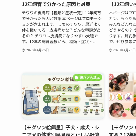
12年飼育で分かった原因と対策
【12年飼
チワワの皮膚病【種類と症状一覧】12年飼育
本ページはプロ
で分かった原因と対策 本ページはプロモーシ
ガン、もうや
ョンが含まれます。 うちのチワワ、最近よく
みんなどんな
体を掻いてる…皮膚病かな？どんな種類があ
どうやるの？ 
るの？ チワワは皮膚病になりやすい犬種で
ります。解約
す。12年の飼育経験から、種類・症状・...
で、ぜひ参考にし
2026年4月26日
2026年4月26日
選び方の基本
【モグワン給餌量】子犬・成犬・シ
【モグワン
ニア犬の体重別早見表と正しい計算
する？12