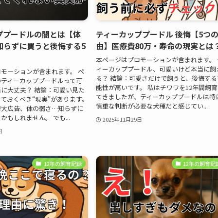
ププードルの闇とは【体
ティーカッププードル 後悔【5つ
知らずに買うと後悔する5
由】医療費80万・寿命の現実とは
本ページはプロモーションが含まれます。 
ィーカッププードル、可愛いけど本当に飼
モーションが含まれます。 ペ
る？ 結論：可愛さだけで飼うと、後悔する
のティーカッププードルって可
能性が高いです。 私はチワワを12年間飼
に大丈夫？ 結論：可愛い見た
てきましたが、ティーカッププードルは特
ておくべき“現実”があります。
慎重な判断が必要な犬種だと感じてい...
誇大広告、体の弱さ…知らずに
もしれません。 でも...
2025年11月29日
日
12年の飼育記録
12年の飼育記