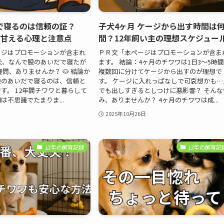
で寝るのは信頼の証？
子犬4ヶ月 ケージから出す時間は
】甘える心理と注意点
間？12年飼い主の理想スケジュー
ージはプロモーションが含まれ
ＰＲ文「本ページはプロモーションが含ま
犬、なんで股のあいだで寝たが
ます。 結論：4ヶ月のチワワは1日3〜5時
疑問、ありませんか？ 🐶 結論か
複数回に分けてケージから出すのが理想で
股のあいだで寝るのは、信頼と
す。 ケージに入れっぱなしで可哀想かも…
す。 12年間チワワと暮らして
でも出しすぎるとしつけに悪影響？ そんな
は不思議でたまりま...
み、ありませんか？ 4ヶ月のチワワは成...
2025年10月26日
12年の飼育記録
12年の飼育記