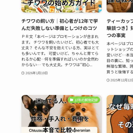
チワワの飼い方｜初心者が12年で学
ティーカッ
んだ失敗しない準備としつけのコツ
験談つき】
つの事実
ＰＲ文「本ページはプロモーションが含まれ
ます。 チワワを飼いたいけど、初心者でも大
本ページはプロ
丈夫？ そんな不安を抱えている方、実はとて
ットショップ
も多いんです。 可愛いけど、ちゃんと育てら
愛いけど…本当
れるか心配…何を準備すればいいのか全然わ
目の裏に、知っ
からない… でも大丈夫。チワワは“初心...
無理な繁殖、
買うと後悔するか
2026年1月10日
2025年12月12
12年の飼育記録