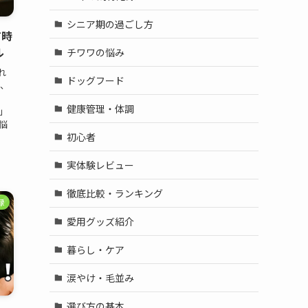
シニア期の過ごし方
何時
ル
チワワの悩み
れ
ドッグフード
間、
健康管理・体調
」
悩
初心者
実体験レビュー
徹底比較・ランキング
録
愛用グッズ紹介
暮らし・ケア
涙やけ・毛並み
選び方の基本