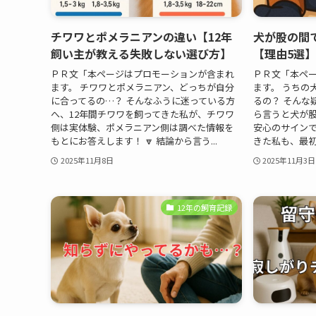
チワワとポメラニアンの違い【12年
犬が股の間
飼い主が教える失敗しない選び方】
【理由5選
ＰＲ文「本ページはプロモーションが含まれ
ＰＲ文「本ペ
ます。 チワワとポメラニアン、どっちが自分
ます。 うちの
に合ってるの…？ そんなふうに迷っている方
るの？ そんな
へ、12年間チワワを飼ってきた私が、チワワ
ら言うと犬が
側は実体験、ポメラニアン側は調べた情報を
安心のサインで
もとにお答えします！ 🔽 結論から言う...
きた私も、最初
2025年11月8日
2025年11月3日
12年の飼育記録