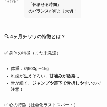
歴１２年
「休ませる時間」
のバランス
が何より大切！
🔍 4ヶ月チワワの特徴とは？
✅ 身体の特徴（まだ未発達）
体重：約500g〜1kg
乳歯が生えそろい、
甘噛みが活発
に
骨が細く、
ジャンプや落下で骨折しやすい
ので
注意！
✅ 心の特徴（社会化ラストスパート）