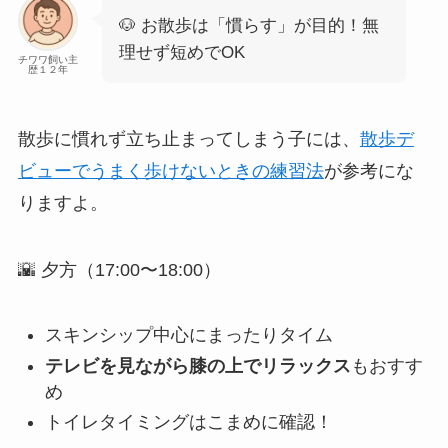
🐶 お散歩は「慣らす」が目的！無
理せず短めでOK
チワワ飼い主
歴１２年
散歩に慣れず立ち止まってしまう子には、
散歩デ
ビューでうまく歩けないときの練習法
が参考にな
りますよ。
🌇 夕方（17:00〜18:00）
スキンシップ中心にまったりタイム
テレビを見ながら膝の上でリラックス
もおすす
め
トイレタイミングはこまめに確認！