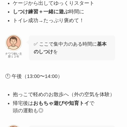
ケージから出してゆっくりスタート
しつけ練習＋一緒に遊ぶ
時間に
トイレ成功→たっぷり褒めて！
✅ ここで集中力のある時間に
基本
のしつけ
を
チワワ飼い主
歴１２年
🕛 午後（13:00〜14:00）
抱っこで軽めのお散歩へ（外の空気を体験）
帰宅後は
おもちゃ遊びや知育トイ
で
頭の運動も◎