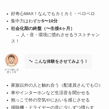
好奇心MAX！なんでもカミカミ・ペロペロ
集中力はわずか
5〜10分
社会化期の終盤（〜生後4ヶ月）
→ 人・音・環境に慣れさせるラストチャン
ス！
🐾
こんな体験をさせてみよう！
チワワ飼い主
歴１２年
家族以外の人と触れ合う（配達員さんでも◎）
車やインターホンなど生活音を聞かせる
抱っこで外の空気やにおいを感じさせる
掃除機・ドライヤーの音に少しずつ慣らす