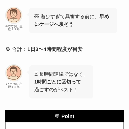
🧸 遊びすぎて興奮する前に、
早め
にケージへ戻そう
チワワ飼い主
歴１２年
🔁 合計：
1日3〜4時間程度が目安
⏳ 長時間連続ではなく、
1時間ごとに区切って
チワワ飼い主
歴１２年
過ごすのがベスト！
💬
Point