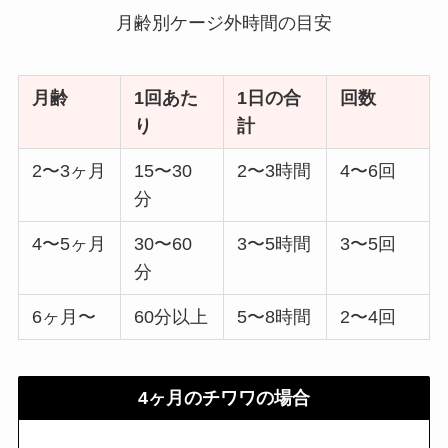
月齢別ケージ外時間の目安
月齢
1回あた
1日の合
回数
り
計
2〜3ヶ月
15〜30
2〜3時間
4〜6回
分
4〜5ヶ月
30〜60
3〜5時間
3〜5回
分
6ヶ月〜
60分以上
5〜8時間
2〜4回
4ヶ月のチワワの場合