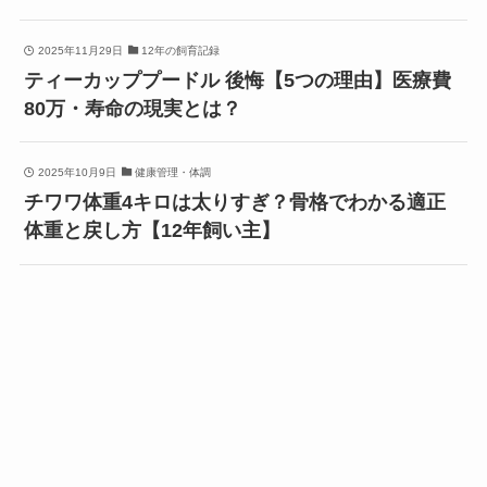
2025年11月29日
12年の飼育記録
ティーカッププードル 後悔【5つの理由】医療費
80万・寿命の現実とは？
2025年10月9日
健康管理・体調
チワワ体重4キロは太りすぎ？骨格でわかる適正
体重と戻し方【12年飼い主】
2025年8月21日
食べムラ・偏食
チワワ 餌の量 何グラム【50～120g早見表】適正
量を徹底解説