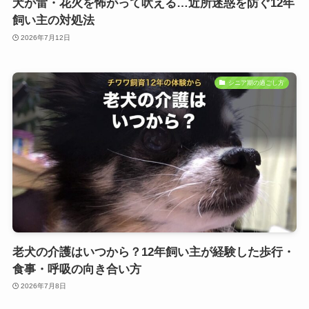
犬が雷・花火を怖がって吠える…近所迷惑を防ぐ12年
飼い主の対処法
2026年7月12日
シニア期の過ごし方
老犬の介護はいつから？12年飼い主が経験した歩行・
食事・呼吸の向き合い方
2026年7月8日