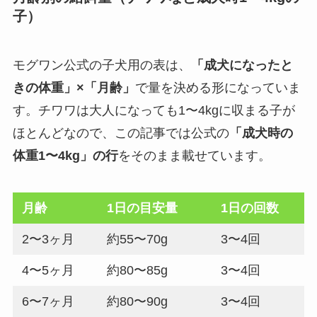
子）
モグワン公式の子犬用の表は、
「成犬になったと
きの体重」×「月齢」
で量を決める形になっていま
す。チワワは大人になっても1〜4kgに収まる子が
ほとんどなので、この記事では公式の
「成犬時の
体重1〜4kg」の行
をそのまま載せています。
月齢
1日の目安量
1日の回数
2〜3ヶ月
約55〜70g
3〜4回
4〜5ヶ月
約80〜85g
3〜4回
6〜7ヶ月
約80〜90g
3〜4回