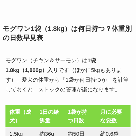
モグワン1袋（1.8kg）は何日持つ？体重別
の日数早見表
モグワン（チキン＆サーモン）は
1袋
1.8kg（1,800g）入り
です（ほかに5kgもありま
す）。愛犬の体重から「1袋が何日持つか」を計算
しておくと、ストックの管理が楽になります。
体重（成
1日の給
1袋が持
月に必要
犬）
餌量
つ日数
な袋数
1.5kg
約36g
約50日
約0.6袋