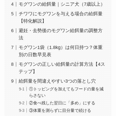
モグワンの給餌量｜シニア犬（7歳以上）
チワワにモグワンを与える場合の給餌量
【特化解説】
避妊・去勢後のモグワン給餌量の調整方
法
モグワン1袋（1.8kg）は何日持つ？体重
別の日数早見表
モグワンの正しい給餌量の計算方法【4ス
テップ】
給餌量を間違えやすい3つの落とし穴
①トッピングを加えてもフードの量を減
らさない
②食べ残した翌日に「多め」にする
③体重を測らずに目分量で続ける