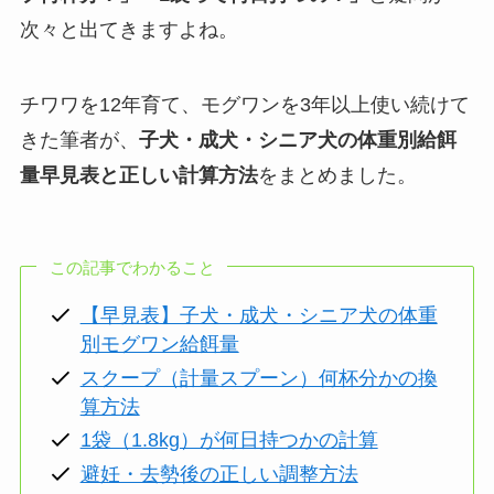
次々と出てきますよね。
チワワを12年育て、モグワンを3年以上使い続けて
きた筆者が、
子犬・成犬・シニア犬の体重別給餌
量早見表と正しい計算方法
をまとめました。
この記事でわかること
【早見表】子犬・成犬・シニア犬の体重
別モグワン給餌量
スクープ（計量スプーン）何杯分かの換
算方法
1袋（1.8kg）が何日持つかの計算
避妊・去勢後の正しい調整方法