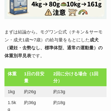
まずは結論から。モグワン公式（チキン＆サーモ
ン・成犬1歳〜7歳）の給与量をもとにした
成犬
（避妊・去勢なし、標準体型、通常の運動量）の
体重別早見表
です。
体重
1日の目安
2回に分ける場合（1回
量
分）
1kg
約26g
約13g
1.5k
約36g
約18g
g