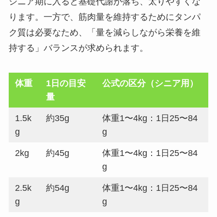
シニア期に入ると基礎代謝が落ち、太りやすくな
ります。一方で、筋肉量を維持するためにタンパ
ク質は必要なため、「量を減らしながら栄養を維
持する」バランスが求められます。
体重
1日の目安
公式の区分（シニア用）
量
1.5k
約35g
体重1〜4kg：1日25〜84
g
g
2kg
約45g
体重1〜4kg：1日25〜84
g
2.5k
約54g
体重1〜4kg：1日25〜84
g
g