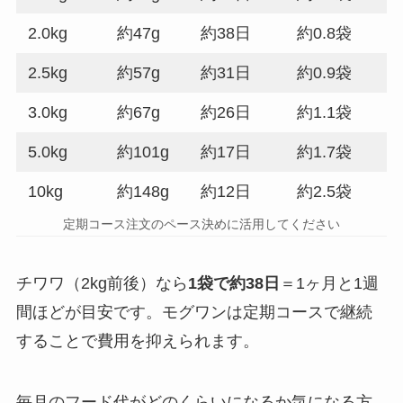
2.0kg
約47g
約38日
約0.8袋
2.5kg
約57g
約31日
約0.9袋
3.0kg
約67g
約26日
約1.1袋
5.0kg
約101g
約17日
約1.7袋
10kg
約148g
約12日
約2.5袋
定期コース注文のペース決めに活用してください
チワワ（2kg前後）なら
1袋で約38日
＝1ヶ月と1週
間ほどが目安です。モグワンは定期コースで継続
することで費用を抑えられます。
毎月のフード代がどのくらいになるか気になる方