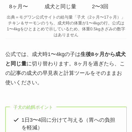
8ヶ月〜
成犬と同じ量
2〜3回
出典＝モグワン公式サイトの給与量「子犬（2ヶ月〜17ヶ月）」
チキン＆サーモンのうち、成犬時の体重が1〜4kgの行。公式は
1〜4kgをひとまとめで示しているため、体重0.5kgきざみの数字
はありません
公式では、成犬時1〜4kgの子は
生後8ヶ月から成犬
と同じ量
に切り替わります。8ヶ月を過ぎたら、こ
の記事の成犬の早見表と計算ツールをそのままお
使いください。
子犬の給餌ポイント
1日3〜4回に分けて与える（胃への負担
を軽減）