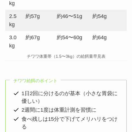
kg
2.5
約57g
約46〜51g
約54g
kg
3.0
約67g
約54〜60g
約64g
kg
チワワ体重帯（1.5〜3kg）の給餌量早見表
チワワ給餌のポイント
1日2回に分けるのが基本（小さな胃袋に
優しい）
2週間に1度は体重計測を習慣に
食べ残しは15分で下げてメリハリをつけ
る