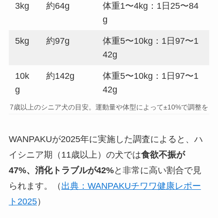
3kg
約64g
体重1〜4kg：1日25〜84
g
5kg
約97g
体重5〜10kg：1日97〜1
42g
10k
約142g
体重5〜10kg：1日97〜1
g
42g
7歳以上のシニア犬の目安。運動量や体型によって±10%で調整を
WANPAKUが2025年に実施した調査によると、ハ
イシニア期（11歳以上）の犬では
食欲不振が
47%、消化トラブルが42%
と非常に高い割合で見
られます。（
出典：WANPAKUチワワ健康レポー
ト2025
）