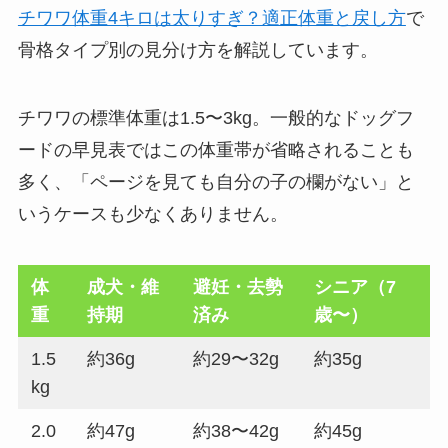
チワワ体重4キロは太りすぎ？適正体重と戻し方
で
骨格タイプ別の見分け方を解説しています。
チワワの標準体重は1.5〜3kg。一般的なドッグフ
ードの早見表ではこの体重帯が省略されることも
多く、「ページを見ても自分の子の欄がない」と
いうケースも少なくありません。
体
成犬・維
避妊・去勢
シニア（7
重
持期
済み
歳〜）
1.5
約36g
約29〜32g
約35g
kg
2.0
約47g
約38〜42g
約45g