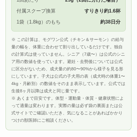
付属スクープ換算
すりきり約1.6杯
1袋（1.8kg）のもち
約38日分
※ この計算は、モグワン公式（チキン＆サーモン）の給与
量の幅を、体重に合わせて割り出しているだけです。独自
の計算式は使っていません。シニア（7歳〜）は公式のシニ
ア用の数値を使っています。避妊・去勢後については公式
に区分がないため、成犬量の約80〜90%から様子を見る形
にしています。子犬は公式の子犬用の表（成犬時の体重1〜
4kg・月齢別）の数値をそのまま表示しています。公式では
生後8ヶ月以降は成犬と同じ量です。
※ あくまで目安です。体型・運動量・体質・健康状態によ
って適量は変わります。実際の量は必ず袋の裏面または公
式サイトでご確認いただき、気になることがあればかかり
つけの獣医師にご相談ください。