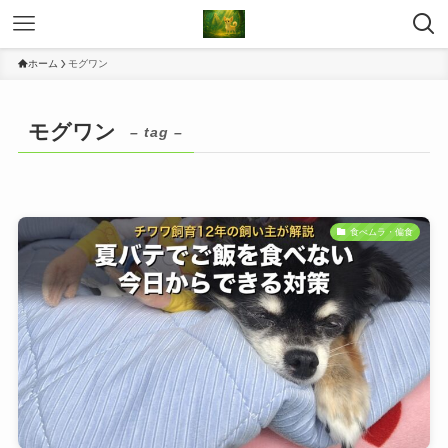
ホーム
モグワン
モグワン
– tag –
食べムラ・偏食