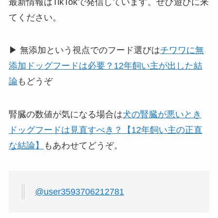
最新情報はTikTokで発信しています。ぜひ遊びに来
てください。
▶ 無添加という視点でのフード選びは
チワワに無
添加ドッグフードは必要？12年飼い主が出した結
論
もどうぞ
腎臓の数値が気になる場合は
犬の腎臓が悪いとき
ドッグフードは見直すべき？【12年飼い主の正直
な結論】
もあわせてどうぞ。
@user3593706212781