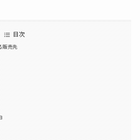
目次
る販売先
由