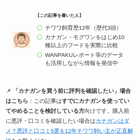
【この記事を書いた人】
チワワ飼育歴12年（歴代3頭）
カナガン・モグワンをはじめ10
種以上のフードを実際に比較
WANPAKUレポート等のデータ
も活用しながら情報を発信中
📌
「カナガンを買う前に評判を確認したい」場合
はこちら
：この記事は
すでにカナガンを使ってい
てやめることを検討している方
向けです。購入前
に悪評・口コミを確認したい場合は
カナガンはダ
メ？悪評と口コミ5選を12年チワワ飼い主が正直解