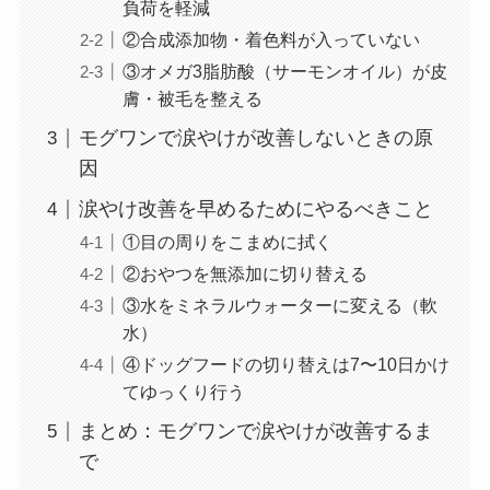
負荷を軽減
②合成添加物・着色料が入っていない
③オメガ3脂肪酸（サーモンオイル）が皮
膚・被毛を整える
モグワンで涙やけが改善しないときの原
因
涙やけ改善を早めるためにやるべきこと
①目の周りをこまめに拭く
②おやつを無添加に切り替える
③水をミネラルウォーターに変える（軟
水）
④ドッグフードの切り替えは7〜10日かけ
てゆっくり行う
まとめ：モグワンで涙やけが改善するま
で