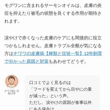
モグワンに含まれるサーモンオイルは、皮膚の炎
症を抑えたり被毛の状態を良くする作用が期待さ
れます。
涙やけで赤くなった皮膚のケアにも間接的に役立
つかもしれません。皮膚トラブル全般が気になる
方は
チワワの皮膚病【種類と症状一覧】12年飼育
で分かった原因と対策
もあわせてどうぞ。
口コミでよく見るのは
「フードを変えてから目やにの量
チワワ飼い主
歴12年
が減った」という声。
ただし、涙やけの原因が食事以外
にある場合は