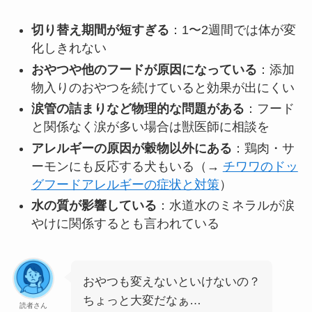
切り替え期間が短すぎる
：1〜2週間では体が変
化しきれない
おやつや他のフードが原因になっている
：添加
物入りのおやつを続けていると効果が出にくい
涙管の詰まりなど物理的な問題がある
：フード
と関係なく涙が多い場合は獣医師に相談を
アレルギーの原因が穀物以外にある
：鶏肉・サ
ーモンにも反応する犬もいる（→
チワワのドッ
グフードアレルギーの症状と対策
）
水の質が影響している
：水道水のミネラルが涙
やけに関係するとも言われている
おやつも変えないといけないの？
ちょっと大変だなぁ…
読者さん