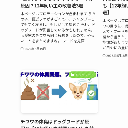
原因？12年飼い主の改善法3選
も【12年飼
選】
本ページはプロモーションが含まれます うち
の子、最近フケがすごくて…。シャンプーし
本ページはプロ
てもすぐ戻るし、もしかして病気？ それ、ド
ワの目やに、
ッグフードが影響しているかもしれません。
えて…フードを
我が家のチワワも同じ経験をしたので、やっ
論から言うと
たことをまとめますね。 フードを見直...
能性があります
が目やにの量に
2026年5月19日
2026年5月18日
ドッグフード
チワワの体臭はドッグフードが原