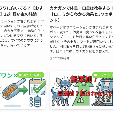
チワワに向いてる？【おす
カナガンで体臭・口臭は改善する
】12年飼い主の結論
【口コミからわかる効果と3つのポ
ント】
モーションが含まれます チワ
って向いてるの？皮膚が弱くて
本ページはプロモーションが含まれます カ
、合うか不安で… 結論からお
ガンに変えたら体臭や口臭って改善するの
カナガンはチワワに向いている
シャンプーしても数日で臭いが戻ってくる
ただし、すべてのチワワに合う
だけど… その悩み、フードが原因かもしれ
せん。向いているケー...
せん。同じ悩みを持つ飼い主さんは多いん
す。口コミでは、カナガンに切り替えて...
2026年6月8日
涙やけ・毛並み
ドッグフー