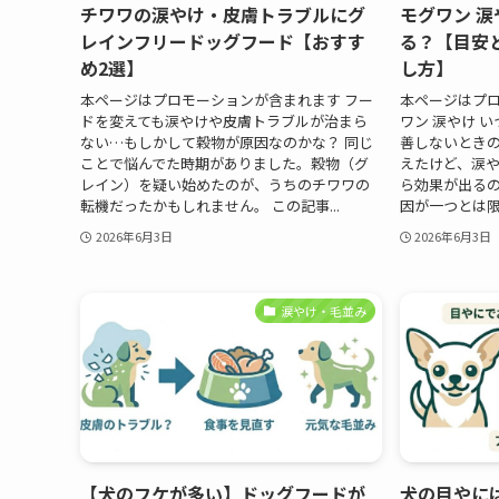
チワワの涙やけ・皮膚トラブルにグ
モグワン 涙
レインフリードッグフード【おすす
る？【目安
め2選】
し方】
本ページはプロモーションが含まれます フー
本ページはプロ
ドを変えても涙やけや皮膚トラブルが治まら
ワン 涙やけ 
ない…もしかして穀物が原因なのかな？ 同じ
善しないときの
ことで悩んでた時期がありました。穀物（グ
えたけど、涙
レイン）を疑い始めたのが、うちのチワワの
ら効果が出るの
転機だったかもしれません。 この記事...
因が一つとは限
2026年6月3日
2026年6月3日
涙やけ・毛並み
【犬のフケが多い】ドッグフードが
犬の目やに