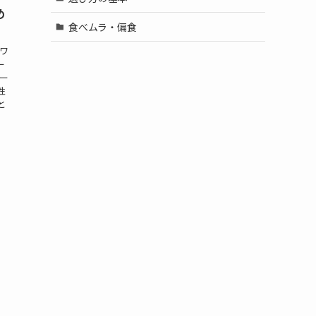
め
食べムラ・偏食
ワ
ー
ー
性
と