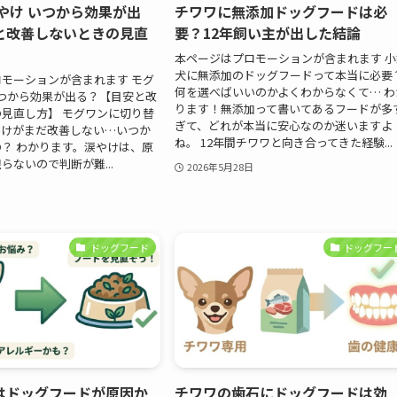
やけ いつから効果が出
チワワに無添加ドッグフードは必
と改善しないときの見直
要？12年飼い主が出した結論
本ページはプロモーションが含まれます 小
犬に無添加のドッグフードって本当に必要
モーションが含まれます モグ
何を選べばいいのかよくわからなくて… わ
いつから効果が出る？【目安と改
ります！無添加って書いてあるフードが多
見直し方】 モグワンに切り替
ぎて、どれが本当に安心なのか迷いますよ
やけがまだ改善しない…いつか
ね。 12年間チワワと向き合ってきた経験...
？ わかります。涙やけは、原
らないので判断が難...
2026年5月28日
ドッグフード
ドッグフー
はドッグフードが原因か
チワワの歯石にドッグフードは効