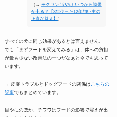
（→
モグワン 涙やけ いつから効果
が出る？【3年使った12年飼い主の
正直な答え】
）
すべての犬に同じ効果があるとは言えません。
でも「まずフードを変えてみる」は、体への負担
が最も少ない改善法の一つだなぁと今でも思って
います。
→ 皮膚トラブルとドッグフードの関係は
こちらの
記事
でもまとめています。
目やにのほか、チワワはフードの影響で震えが出