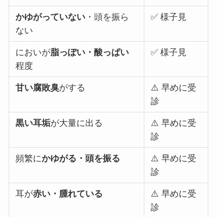
かゆがっていない
・頭を振ら
✅ 様子見
ない
においが
脂っぽい・酸っぱい
✅ 様子見
程度
甘い腐敗臭
がする
⚠️ 早めに受
診
黒い耳垢
が大量に出る
⚠️ 早めに受
診
頻繁に
かゆがる・頭を振る
⚠️ 早めに受
診
耳が
赤い・腫れている
⚠️ 早めに受
診