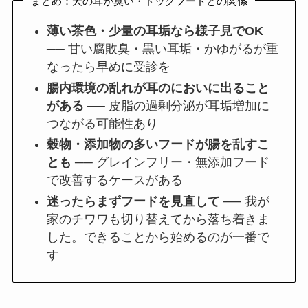
まとめ：犬の耳が臭い・ドッグフードとの関係
薄い茶色・少量の耳垢なら様子見でOK
── 甘い腐敗臭・黒い耳垢・かゆがるが重
なったら早めに受診を
腸内環境の乱れが耳のにおいに出ること
がある
── 皮脂の過剰分泌が耳垢増加に
つながる可能性あり
穀物・添加物の多いフードが腸を乱すこ
とも
── グレインフリー・無添加フード
で改善するケースがある
迷ったらまずフードを見直して
── 我が
家のチワワも切り替えてから落ち着きま
した。できることから始めるのが一番で
す