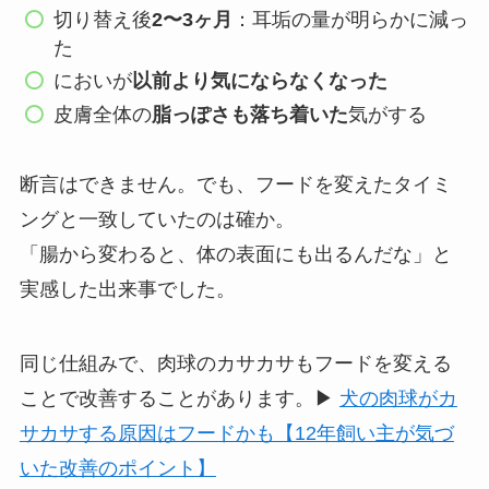
切り替え後
2〜3ヶ月
：耳垢の量が明らかに減っ
た
においが
以前より気にならなくなった
皮膚全体の
脂っぽさも落ち着いた
気がする
断言はできません。でも、フードを変えたタイミ
ングと一致していたのは確か。
「腸から変わると、体の表面にも出るんだな」と
実感した出来事でした。
同じ仕組みで、肉球のカサカサもフードを変える
ことで改善することがあります。▶
犬の肉球がカ
サカサする原因はフードかも【12年飼い主が気づ
いた改善のポイント】