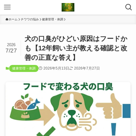
ホーム
チワワの悩み
健康管理・体調
犬の口臭がひどい原因はフードか
2026
も【12年飼い主が教える確認と改
7/27
善の正直な答え】
2026年5月13日
2026年7月27日
健康管理・体調