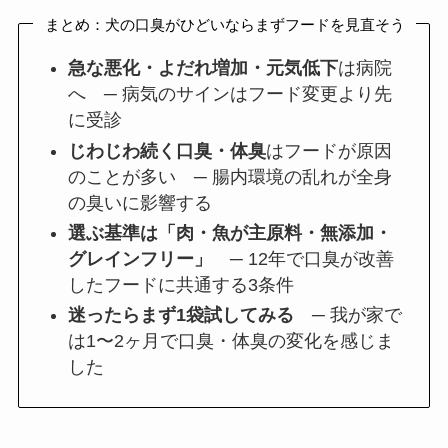
まとめ：犬の口臭がひどいならまずフードを見直そう
急な悪化・よだれ増加・元気低下
は病院
へ ─ 病気のサインはフード変更より先
に受診
じわじわ続く口臭・体臭
はフードが原因
のことが多い ─ 腸内環境の乱れが全身
の臭いに影響する
選ぶ基準は「肉・魚が主原料・無添加・
グレインフリー」
─ 12年で口臭が改善
したフードに共通する3条件
迷ったらまず1袋試してみる
─ 我が家で
は1〜2ヶ月で口臭・体臭の変化を感じま
した