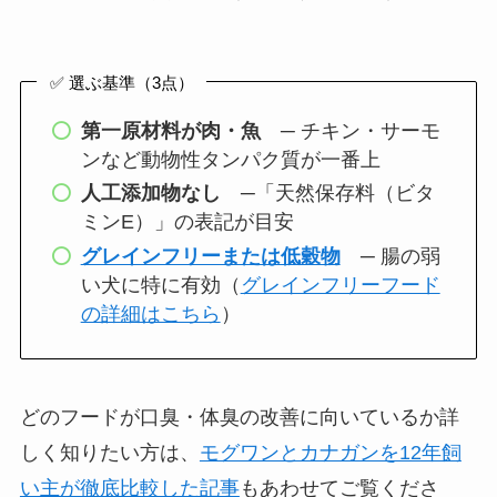
✅ 選ぶ基準（3点）
第一原材料が肉・魚
─ チキン・サーモ
ンなど動物性タンパク質が一番上
人工添加物なし
─「天然保存料（ビタ
ミンE）」の表記が目安
グレインフリーまたは低穀物
─ 腸の弱
い犬に特に有効（
グレインフリーフード
の詳細はこちら
）
どのフードが口臭・体臭の改善に向いているか詳
しく知りたい方は、
モグワンとカナガンを12年飼
い主が徹底比較した記事
もあわせてご覧くださ