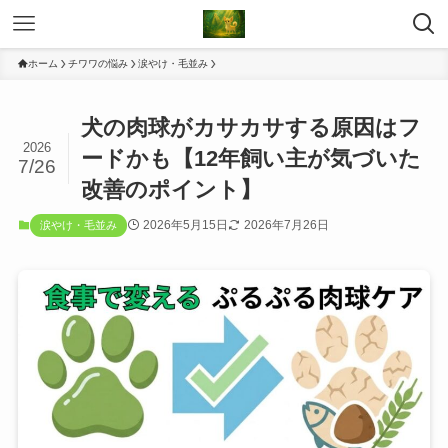
ホーム
チワワの悩み
涙やけ・毛並み
犬の肉球がカサカサする原因はフ
2026
ードかも【12年飼い主が気づいた
7/26
改善のポイント】
2026年5月15日
2026年7月26日
涙やけ・毛並み