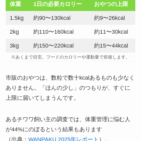
体重
1日の必要カロリー
おやつの上限
1.5kg
約90〜130kcal
約9〜26kcal
2kg
約110〜160kcal
約11〜30kcal
3kg
約150〜220kcal
約15〜44kcal
※あくまで目安。フードのカロリーや運動量で前後します。
市販のおやつは、数粒で数十kcalあるものも少なく
ありません。「ほんの少し」のつもりが、すぐに
上限に届いてしまうんです。
あるチワワ飼い主の調査では、体重管理に悩む人
が44%にのぼるという結果もあります
（出典：
WANPAKU 2025年レポート
）。