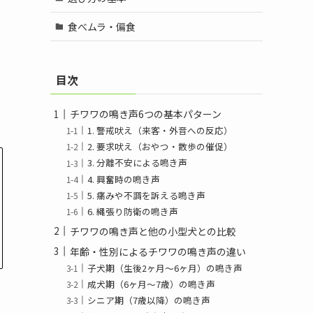
食べムラ・偏食
目次
チワワの鳴き声6つの基本パターン
1. 警戒吠え（来客・外音への反応）
2. 要求吠え（おやつ・散歩の催促）
3. 分離不安による鳴き声
4. 興奮時の鳴き声
5. 痛みや不調を訴える鳴き声
6. 縄張り防衛の鳴き声
チワワの鳴き声と他の小型犬との比較
年齢・性別によるチワワの鳴き声の違い
子犬期（生後2ヶ月〜6ヶ月）の鳴き声
成犬期（6ヶ月〜7歳）の鳴き声
シニア期（7歳以降）の鳴き声