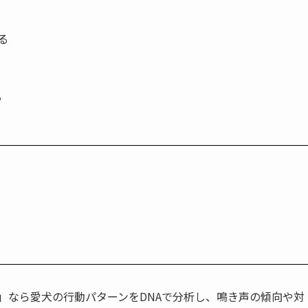
る
く
る
」なら愛犬の行動パターンをDNAで分析し、鳴き声の傾向や対