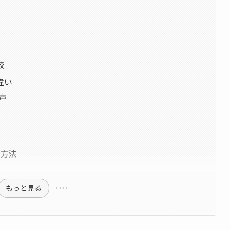
較
違い
声
の方法
もっと見る