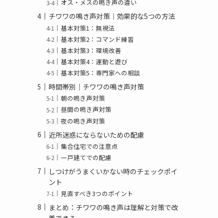
オス・メスの鳴き声の違い
チワワの鳴き声対策｜効果的な5つの方法
基本対策1：無視法
基本対策2：コマンド練習
基本対策3：環境改善
基本対策4：運動と遊び
基本対策5：専門家への相談
時間帯別｜チワワの鳴き声対策
朝の鳴き声対策
昼間の鳴き声対策
夜の鳴き声対策
近所迷惑にならないための配慮
集合住宅での注意点
一戸建てでの配慮
しつけがうまくいかない時のチェックポイ
ント
見直すべき3つのポイント
まとめ：チワワの鳴き声は理解と対策で改
善できる