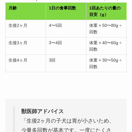
月齢
1日の食事回数
1回あたりの量の
目安（g）
生後2ヶ月
4〜5回
体重 × 50〜80g ÷
回数
生後3ヶ月
3〜4回
体重 × 40〜60g ÷
回数
生後4ヶ月
3回
体重 × 30〜50g ÷
回数
獣医師アドバイス
「生後2ヶ月の子犬は胃が小さいため、
少量多回数が基本です。一度にたくさ