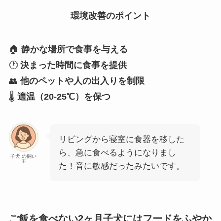
環境改善のポイント
🏠
静かな場所で食事を与える
🕐
決まった時間に食事を提供
👥
他のペットや人の出入りを制限
🌡️
適温（20-25℃）を保つ
リビングから寝室に食器を移した
ら、急に食べるようになりまし
子犬 の飼い
主
た！音に敏感だったみたいです。
ご飯を食べない2ヶ月子犬にはフードをふやか