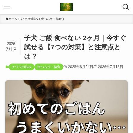
ホーム
チワワの悩み
食べムラ・偏食
子犬 ご飯 食べない 2ヶ月｜今すぐ
2026
試せる【7つの対策】と注意点と
7/18
は？
2025年8月24日
2026年7月18日
チワワの悩み
食べムラ・偏食