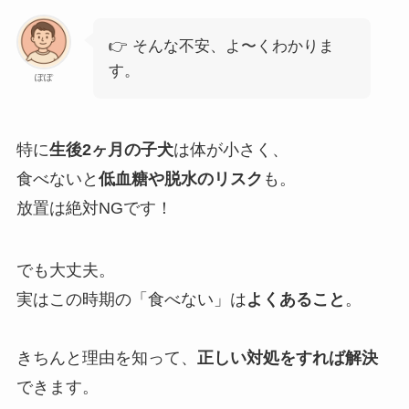
👉 そんな不安、よ〜くわかりま
す。
ぽぽ
特に
生後2ヶ月の子犬
は体が小さく、
食べないと
低血糖や脱水のリスク
も。
放置は絶対NGです！
でも大丈夫。
実はこの時期の「食べない」は
よくあること
。
きちんと理由を知って、
正しい対処をすれば解決
できます。