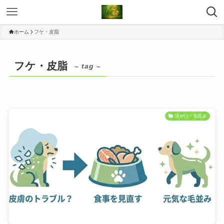
ホーム
フケ・皮脂
フケ・皮脂
– tag –
涙やけ・毛並み