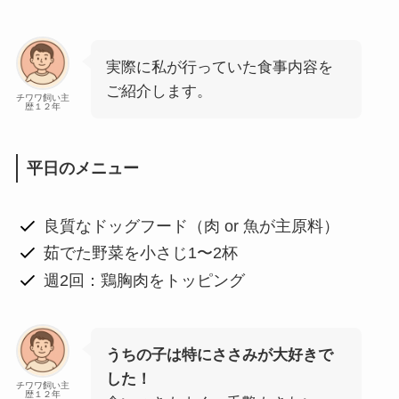
実際に私が行っていた食事内容を
ご紹介します。
チワワ飼い主
歴１２年
平日のメニュー
良質なドッグフード（肉 or 魚が主原料）
茹でた野菜を小さじ1〜2杯
週2回：鶏胸肉をトッピング
うちの子は特にささみが大好きで
した！
チワワ飼い主
歴１２年