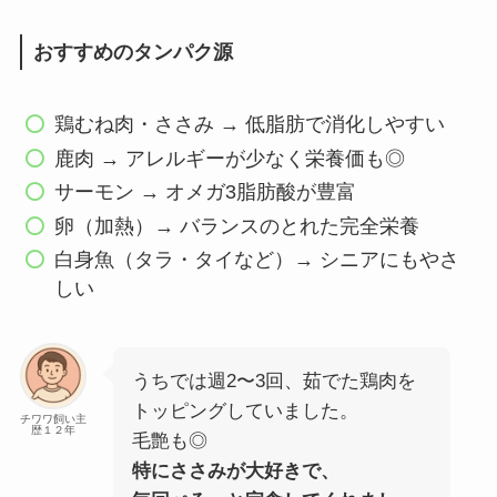
おすすめのタンパク源
鶏むね肉・ささみ → 低脂肪で消化しやすい
鹿肉 → アレルギーが少なく栄養価も◎
サーモン → オメガ3脂肪酸が豊富
卵（加熱）→ バランスのとれた完全栄養
白身魚（タラ・タイなど）→ シニアにもやさ
しい
うちでは週2〜3回、茹でた鶏肉を
トッピングしていました。
チワワ飼い主
歴１２年
毛艶も◎
特にささみが大好きで、